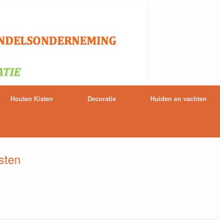
Houten Kisten
Decoratie
Huiden en vachten
sten